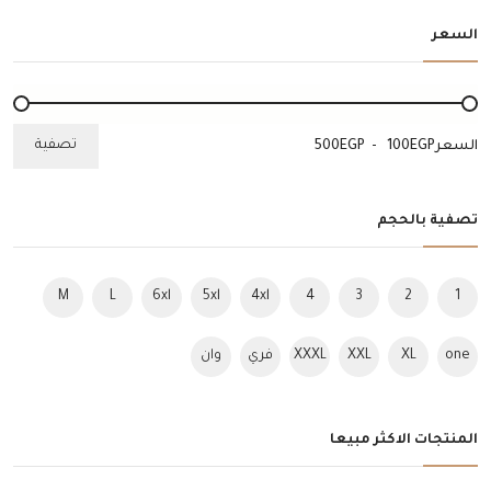
السعر
تصفية
السعر
EGP
-
EGP
تصفية بالحجم
M
L
6xl
5xl
4xl
4
3
2
1
one
XL
XXL
XXXL
فري
وان
size
سايز
سايز
المنتجات الاكثر مبيعا