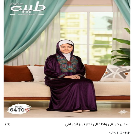
اسدال حريمى واطفالى تطريز براتو راقي
(0)
375.00
EGP