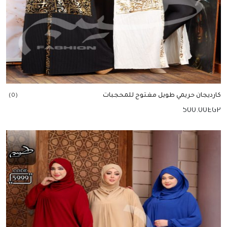
كارديجان حريمي طويل مغتوح للمحجبات
(0)
500.00
EGP
إضافة للسلة