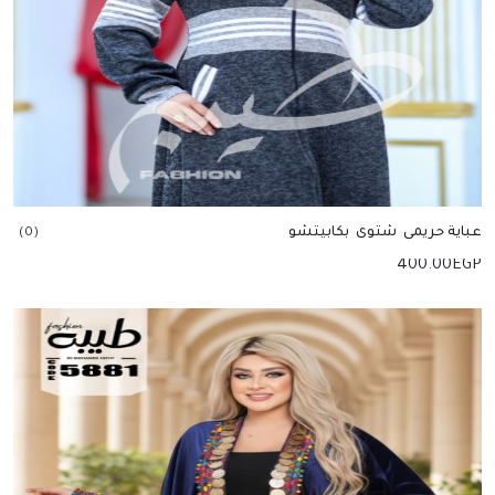
عباية حريمى شتوى بكابيتشو
(0)
400.00
EGP
إضافة للسلة