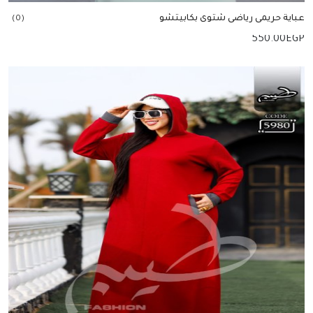
عباية حريمى رياضى شتوى بكابيتشو
(0)
550.00
EGP
إضافة للسلة