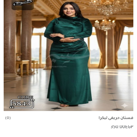
فستان حريمى ليكرا
(0)
350.00
EGP