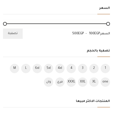
السعر
تصفية
السعر
EGP
-
EGP
تصفية بالحجم
M
L
6xl
5xl
4xl
4
3
2
1
one
XL
XXL
XXXL
فري
وان
size
سايز
سايز
المنتجات الاكثر مبيعا