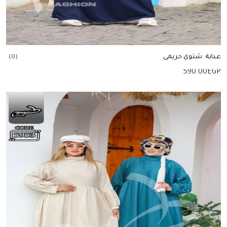
عباية شتوى حريمى
(0)
590.00
EGP
إضافة للسلة