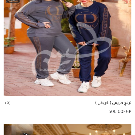
ترنج حريمى ( خريفى )
(0)
500.00
EGP
إضافة للسلة