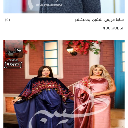
عباية حريمى شتوى بكابيتشو
(0)
400.00
EGP
إضافة للسلة