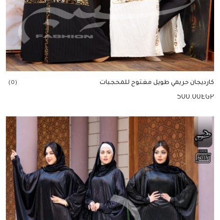
كارديجان حريمي طويل مغتوح للمحجبات
(0)
500.00
EGP
إضافة للسلة