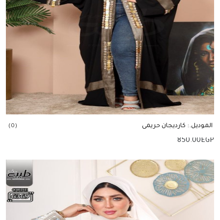
الموديل.: كارديجان حريمى
(0)
850.00
EGP
إضافة للسلة