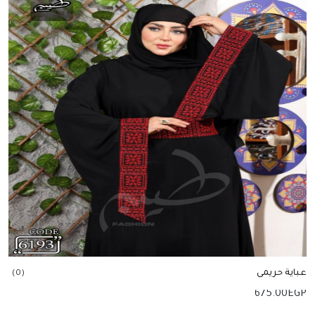
عباية حريمى
(0)
675.00
EGP