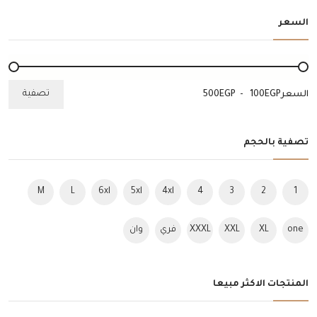
السعر
تصفية
السعر
EGP
-
EGP
تصفية بالحجم
M
L
6xl
5xl
4xl
4
3
2
1
one
XL
XXL
XXXL
فري
وان
size
سايز
سايز
المنتجات الاكثر مبيعا