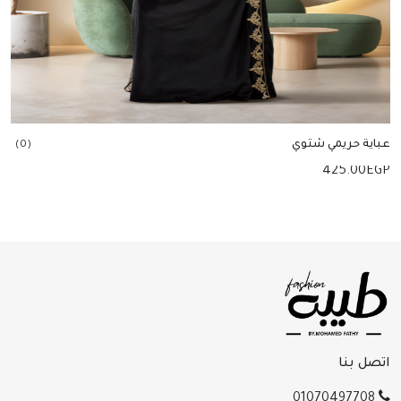
عباية حريمي شتوي
(0)
425.00
EGP
إضافة للسلة
اتصل بنا
01070497708