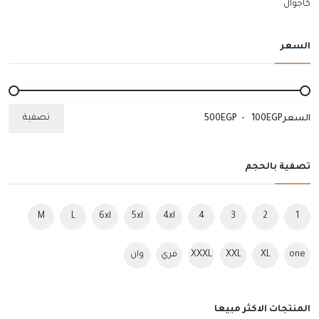
كاجوال
السعر
تصفية
السعر
EGP
-
EGP
تصفية بالحجم
M
L
6xl
5xl
4xl
4
3
2
1
one
XL
XXL
XXXL
فري
وان
size
سايز
سايز
المنتجات الاكثر مبيعا