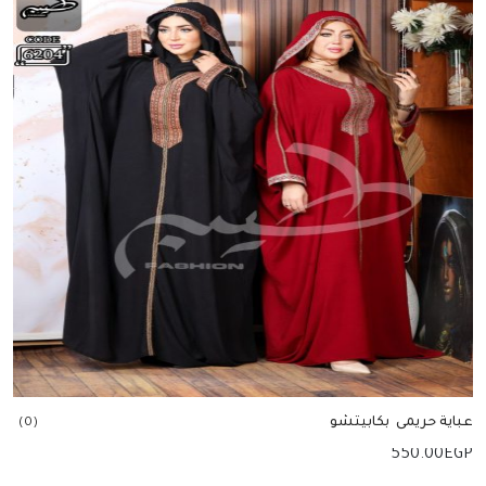
عباية حريمى بكابيتشو
(0)
550.00
EGP