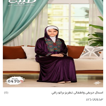
اسدال حريمى واطفالى تطريز براتو راقي
(0)
375.00
EGP