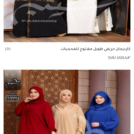
كارديجان حريمي طويل مغتوح للمحجبات
(0)
500.00
EGP
إضافة للسلة