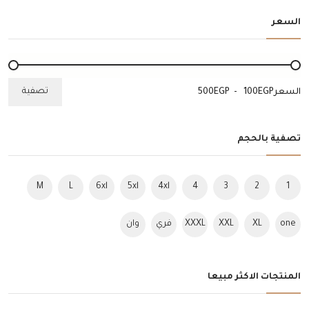
السعر
تصفية
السعر
EGP
-
EGP
تصفية بالحجم
M
L
6xl
5xl
4xl
4
3
2
1
one
XL
XXL
XXXL
فري
وان
size
سايز
سايز
المنتجات الاكثر مبيعا