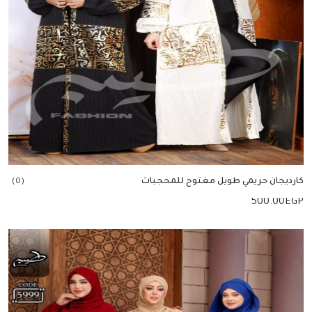
كارديجان حريمي طويل مغتوح للمحجبات
(0)
500.00
EGP
إضافة للسلة