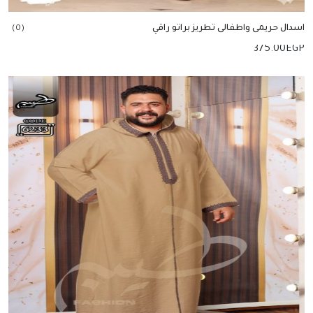
اسدال حريمى واطفالى تطريز براتو راقي
(0)
375.00
EGP
إضافة للسلة