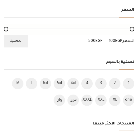
السعر
تصفية
السعر
EGP
-
EGP
تصفية بالحجم
M
L
6xl
5xl
4xl
4
3
2
1
one
XL
XXL
XXXL
فري
وان
size
سايز
سايز
المنتجات الاكثر مبيعا