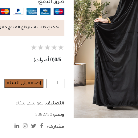
طرق الدفع:
يمكنكِ طلب استرجاع المنتج خلال 7 أيام من تاريخ الاستلا
★
★
★
★
★
0/5
(0 أصوات)
كمية
إضافة إلى السلة
طقم
حريمي
التصنيف:
المواسم
,
شتاء
شتوي
وسم:
5382750
مشاركة: