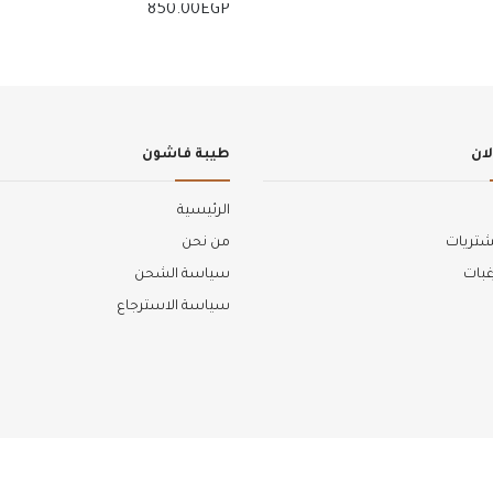
جانجاه بطرحه كبيره متصله
850.00
EGP
 للسلة
إضافة للسلة
ان
طيبة فاشون
الرئيسية
شتريات
من نحن
غبات
سياسة الشحن
سياسة الاسترجاع