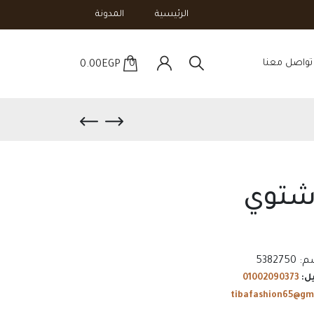
الرئيسية
المدونة
تواصل معنا
0
0.00
EGP
شتوي
م:
5382750
ل:
01002090373
tibafashion65@gm