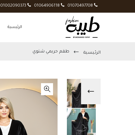
01002090373
01064906118
01070497708
الرئيسية
طقم حريمي شتوي
الرئيسية