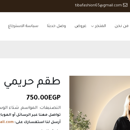
tibafashion65@gmail.com
من نحن
المتجر
عروض
وصل حديثا
سياسة الاسترجاع
طقم حريمي 
750.00
EGP
التصنيفات:
المواسم
,
شتاء
الوس
تواصل معنا عبر الرسائل أو الموباي
أرسل لنا استفسارك على:
ail.com