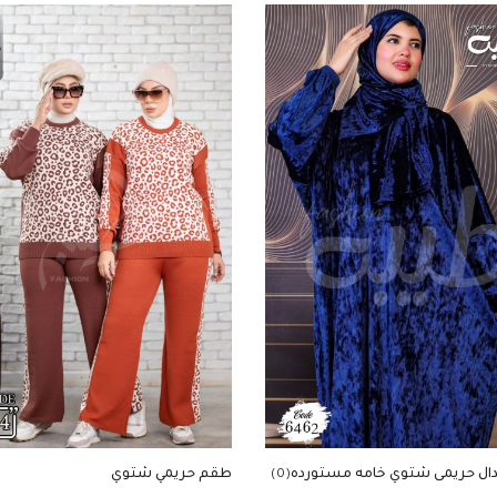
ال حريمى شتوي خامه مستورده
طقم حريمي شتوي
(0)