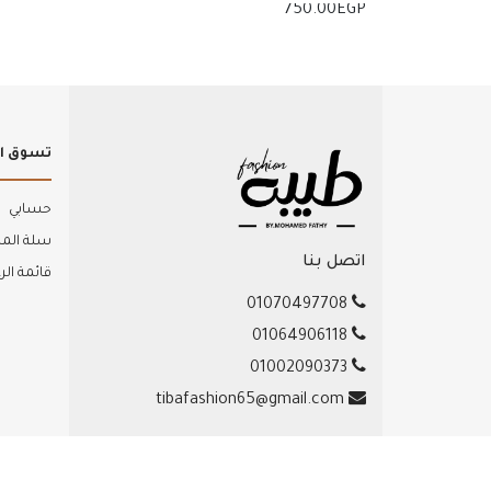
750.00
EGP
إضافة للسلة
إضافة
تسوق ال
حسابي
سلة الم
اتصل بنا
قائمة الر
01070497708
01064906118
01002090373
tibafashion65@gmail.com