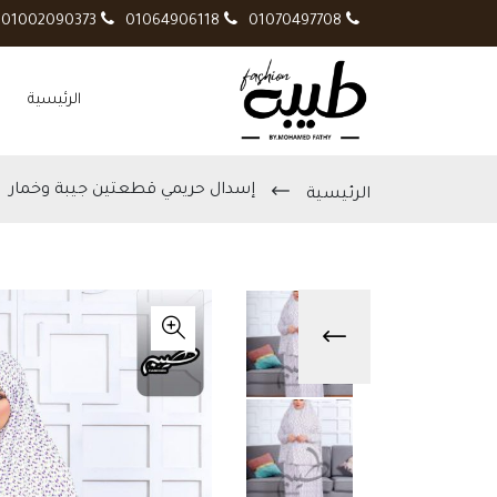
01002090373
01064906118
01070497708
الرئيسية
إسدال حريمي قطعتين جيبة وخمار
الرئيسية