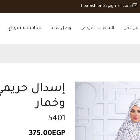
tibafashion65@gmail.com
من نحن
المتجر
عروض
وصل حديثا
سياسة الاسترجاع
إسدال حريمي
وخمار
5401
375.00
EGP