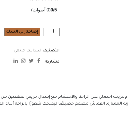
0/5
(0 أصوات)
كمية
إضافة إلى السلة
إسدال
حريمي
التصنيف:
اسدالات حريمي
قطعتين
جيبة
مشاركة:
وخمار
 ومريحة احصلي على الراحة والاحتشام مع إسدال حريمي قطعتين من 
هوية الممتازة، القماش مصمم خصيصًا ليمنحك شعورًا بالراحة أثناء الص