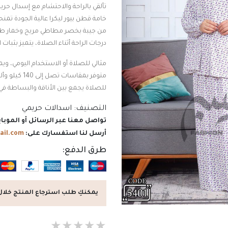
تألقي بالراحة والاحتشام مع إسدال ح
خامة قطن بيور ليكرا عالية الجودة تمن
من جيبة بخصر مطاطي مريح وخمار طو
درجات الراحة أثناء الصلاة، يتميز بثبا
مثالي للصلاة أو الاستخدام اليومي، وي
متوفر بمقاس
للصلاة يجمع بين الأناقة والبساطة في
التصنيف:
اسدالات حريمي
تواصل معنا عبر الرسائل أو الموباي
أرسل لنا استفسارك على:
ail.com
طرق الدفع:
يمكنكِ طلب استرجاع المنتج خلال 7 أيام من تاريخ الاستلا
★
★
★
★
★