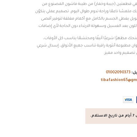
ريمي قطعتين (جيبة وخمار) من طيبة فاشون المصنوع من
حك ملمسًا ناعمًا وراحة تدوم طوال اليوم، تصميم عملي يتكوّن
يل يغطي الجسم بالكامل مع أكمام مغلقة لتوفير أقصى
ت اللون بعد الغسيل وسهولة الارتداء دون الحاجة لأي إضافات.
منحك مظهرًا شرعيًا أنيقًا ومحتشمًا يناسب كل الأوقات،
ات تصل إلى 140 كيلو وألوان مطبوعة أنثوية راقية تناسب جميع الأذواق، إسدال شرعي
 تصميم واحد مميز.
ل:
01002090373
tibafashion65@gm
م.