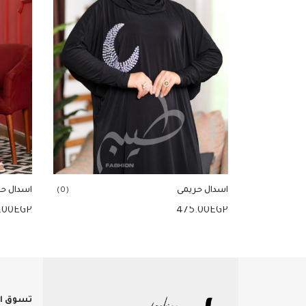
اسدال حريمى
اسدال ح
(0)
.00
EGP
475.00
EGP
إضافة للسلة
إضافة
تسوق ال