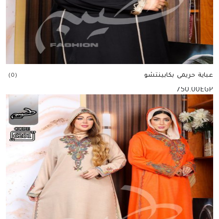
عباية حريمى بكابينتشو
(0)
750.00
EGP
إضافة للسلة