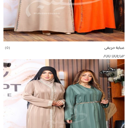
عباية حريمى
(0)
700.00
EGP
إضافة للسلة