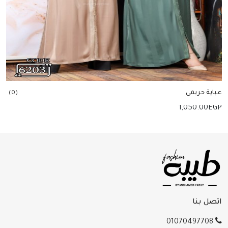
عباية حريمى
(0)
1,050.00
EGP
إضافة للسلة
اتصل بنا
01070497708