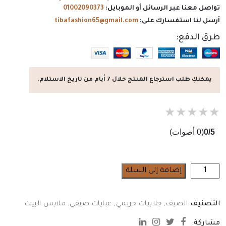
تواصل معنا عبر الرسائل أو الموبايل:
01002090373
أرسل لنا استفسارك على:
tibafashion65@gmail.com
طرق الدفع:
يمكنكِ طلب استرجاع المنتج خلال 7 أيام من تاريخ الاستلام.
★
★
★
★
★
0/5
(0 أصوات)
كمية
إضافة إلى السلة
عبايات
ستان
التصنيف:
الصيف
,
جلابيات حريمي
,
عبايات صيفي
,
ملابس البيت
بيتي
|
مشاركة: