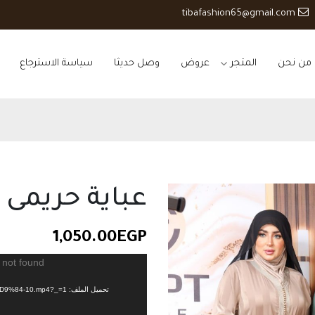
tibafashion65@gmail.com
من نحن
المتجر
عروض
وصل حديثا
سياسة الاسترجاع
عباية حريمى
1,050.00
EGP
مشغل
 not found
الفيديو
تحميل الملف: https://tibafashion.com/new/wp-content/uploads/2025/06/%D9%83%D9%84-10.mp4?_=1