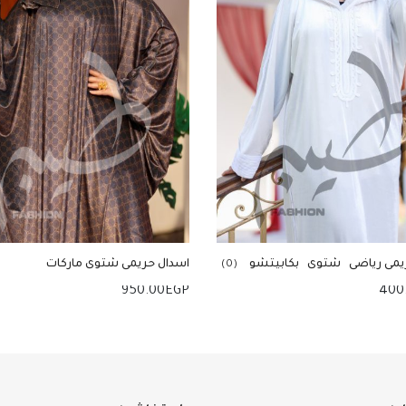
ريمى رياضى شتوى بكابيتشو
اسدال حريمى شتوى ماركات
(0)
950.00
EGP
400
 للسلة
إضافة للسلة