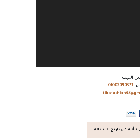
س البيت
ل:
01002090373
tibafashion65@gm
م.