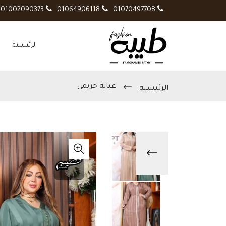
01002090373
01064906118
01070497708
الرئيسية
عباية حريمى
الرئيسية