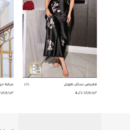
قميص ستان طويل
عباية ح
(0)
.00
EGP
425.00
EGP
إضافة للسلة
إضافة