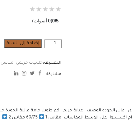
★
★
★
★
★
0/5
(0 أصوات)
كمية
إضافة إلى السلة
عباية
حريمى
التصنيف:
جلابيات حريمي
,
ملابس ا
مشاركة:
حرير سعودى عالى الجوده الوصف : عباية حريمى كم طويل خامة عالية الجودة
ام اكسسوار على الوسط المقاسات: مقاس 1
60/75 مقاس 2
90