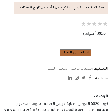
يمكنكِ طلب استرجاع المنتج خلال 7 أيام من تاريخ الاستلام.
★
★
★
★
★
0/5
(0 أصوات)
كمية
إضافة إلى السلة
عباية
حريمى
التصنيف:
جلابيات حريمي
,
ملابس البيت
مشاركة:
الوصف:
كود.: 5820 الموديل.: عباية حريمى الخامة : سوفت مطبوع
مستورد عالى الجودة الوصف : عباية حريمى بكم قصير وواسع مع