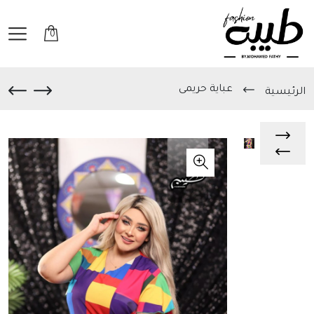
0
عباية حريمى
الرئيسية