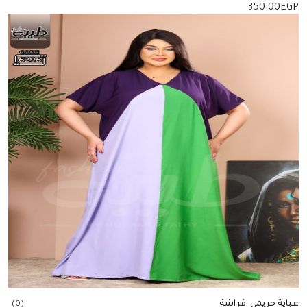
350.00
EGP
إضافة للسلة
عباية حريمى فراشة
(0)