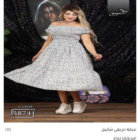
عباية حريمى شانيل
(0)
350.00
EGP