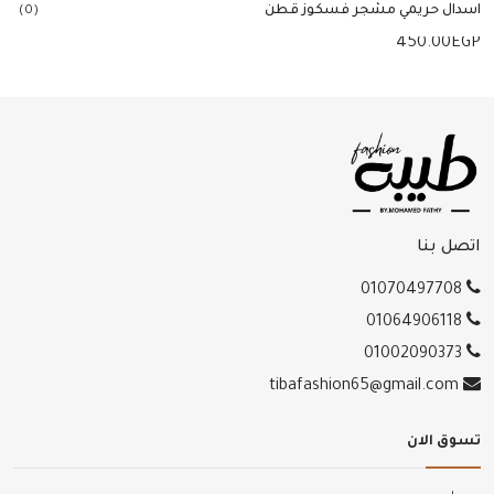
اسدال حريمي مشجر فسكوز قطن
(0)
450.00
EGP
إضافة للسلة
اتصل بنا
01070497708
01064906118
01002090373
tibafashion65@gmail.com
تسوق الان