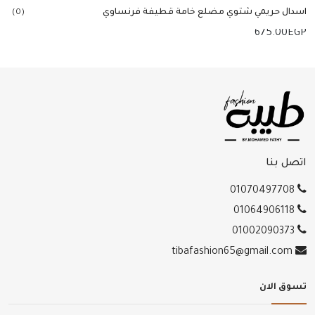
اسدال حريمي شتوي مضلع خامة قطيفة فرنساوي
(0)
675.00
EGP
إضافة للسلة
اتصل بنا
01070497708
01064906118
01002090373
tibafashion65@gmail.com
تسوق الان