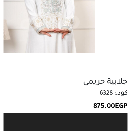
جلابية حريمى
كود.: 6328
875.00
EGP
مشغل
الفيديو