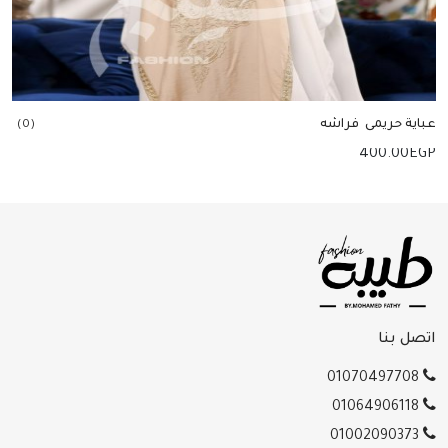
عباية حريمى فراشه
(0)
400.00
EGP
إضافة للسلة
اتصل بنا
01070497708
01064906118
01002090373