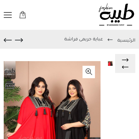
0
عباية حريمى فراشة
الرئيسية