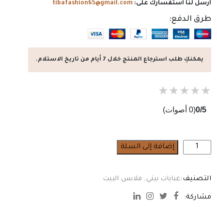
أرسل لنا استفسارك على:
tibafashion65@gmail.com
طرق الدفع:
يمكنكِ طلب استرجاع المنتج خلال 7 أيام من تاريخ الاستلام.
★
★
★
★
★
0/5
(0 أصوات)
كمية
إضافة إلى السلة
عباية
حريمى
التصنيف:
عبايات بيتي
,
ملابس البيت
فراشة
مشاركة: