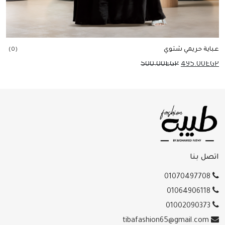
عباية حريمي شتوي
(0)
السعر
السعر
500.00
EGP
495.00
EGP
الأصلي
الحالي
هو:
هو:
إضافة للسلة
495.00EGP.
500.00EGP.
اتصل بنا
01070497708
01064906118
01002090373
tibafashion65@gmail.com