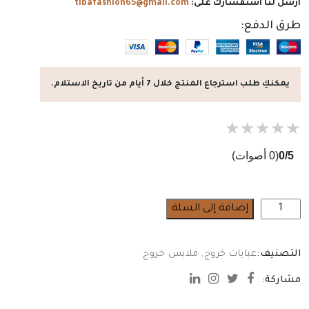
أرسل لنا استفسارك على:
tibafashion65@gmail.com
طرق الدفع:
يمكنكِ طلب استرجاع المنتج خلال 7 أيام من تاريخ الاستلام.
★
★
★
★
★
0/5
(0 أصوات)
كمية
إضافة إلى السلة
عباية
حريمى
التصنيف:
عبايات خروج
,
ملابس خروج
شتوى
مشاركة: