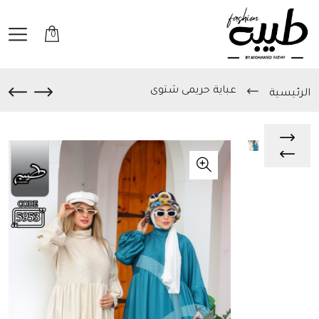
0
عباية حريمى شتوى
الرئيسية